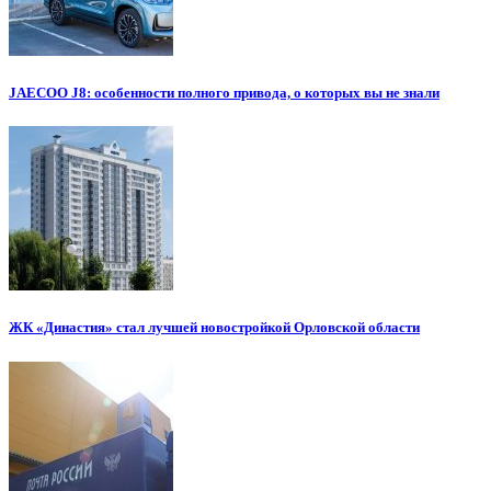
JAECOO J8: особенности полного привода, о которых вы не знали
ЖК «Династия» стал лучшей новостройкой Орловской области