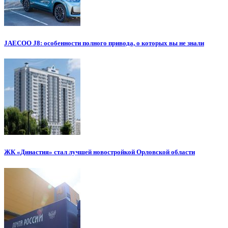
JAECOO J8: особенности полного привода, о которых вы не знали
ЖК «Династия» стал лучшей новостройкой Орловской области