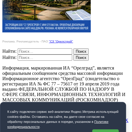
Реклама. Рекламодатель - ПАО
"СЗ "Орелстрой"
Найти:
Найти:
Информация, маркированная ИА “Орелград”, является
официальным сообщением средства массовой информации
Информационное агентство “ОрелГрад” (свидетельство о
регистрации ИА № ФС 77 – 75617 от 19 апреля 2019 года
выдано ФЕДЕРАЛЬНОЙ СЛУЖБОЙ ПО НАДЗОРУ В
СФЕРЕ СВЯЗИ, ИНФОРМАЦИОННЫХ ТЕХНОЛОГИЙ И
МАССОВЫХ КОММУНИКАЦИЙ (РОСКОМНАДЗОР)
ПОЛИТИКА КОНФИДЕНЦИАЛЬНОСТИ
К cайту подключен сервис веб-аналитики Яндекс.Метрика использующий
cookies-файлы. Оставаясь на сайте, вы даете свое согласие на
СОГЛАСИЕ НА ОБРАБОТКУ ПЕРСОНАЛЬНЫХ ДАННЫХ
обработку персональных данных в порядке, указанном в
Политике
конфиденциальности
.
Орелград. 2026 год