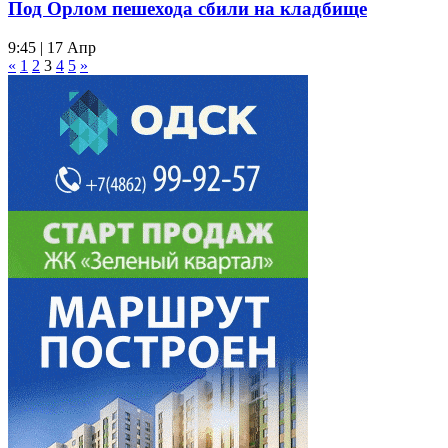
Под Орлом пешехода сбили на кладбище
9:45 | 17 Апр
«
1
2
3
4
5
»