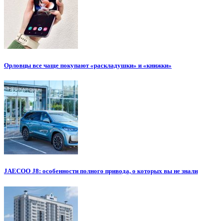
Орловцы все чаще покупают «раскладушки» и «книжки»
JAECOO J8: особенности полного привода, о которых вы не знали