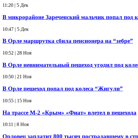
11:20 | 5 Дек
В микрорайоне Зареченский мальчик попал под 
10:47 | 5 Дек
В Орле маршрутка сбила пенсионера на “зебре”
10:52 | 28 Ноя
В Орле невнимательный пешеход угодил под кол
10:50 | 21 Ноя
В Орле пешеход попал под колеса “Жигули”
10:55 | 15 Ноя
На трассе М-2 «Крым» «Фиат» влетел в пешехода
10:11 | 8 Ноя
Орловец заплатит 800 тысяч пострадавшему в с