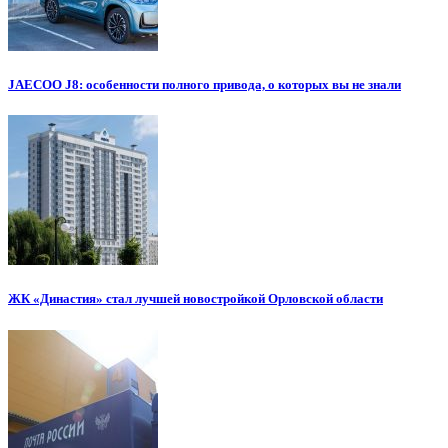
JAECOO J8: особенности полного привода, о которых вы не знали
ЖК «Династия» стал лучшей новостройкой Орловской области