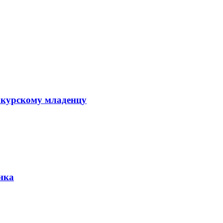
 курскому младенцу
нка