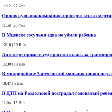
11:12 | 27 Фев
Орловскую авиакомпанию проверят из-за смерти
11:58 | 26 Фев
В Мценске сосульки едва не убили ребенка
12:10 | 19 Янв
Автоледи прямо в суде расплатилась за травмиро
15:30 | 13 Дек
В микрорайоне Зареченский мальчик попал под 
10:47 | 5 Дек
В ДТП на Раздольной пострадал годовалый ребе
11:04 | 15 Ноя