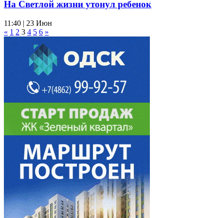
На Светлой жизни утонул ребенок
11:40 | 23 Июн
«
1
2
3
4
5
6
»