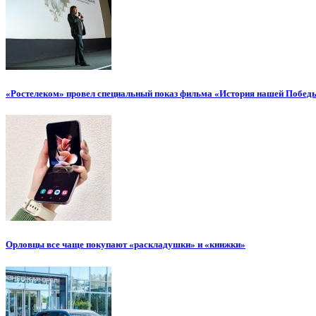
«Ростелеком» провел специальный показ фильма «История нашей Побед
Орловцы все чаще покупают «раскладушки» и «книжки»