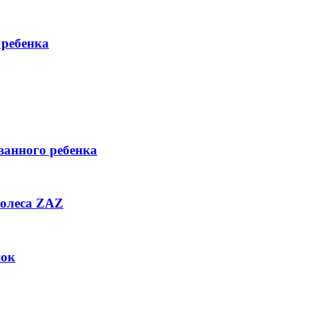
 ребенка
ванного ребенка
колеса ZAZ
нок