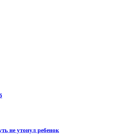
б
уть не утонул ребенок