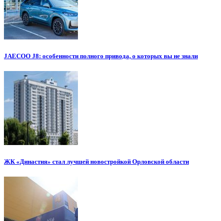
JAECOO J8: особенности полного привода, о которых вы не знали
ЖК «Династия» стал лучшей новостройкой Орловской области