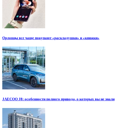
Орловцы все чаще покупают «раскладушки» и «книжки»
JAECOO J8: особенности полного привода, о которых вы не знали