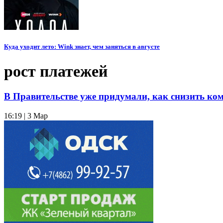
Куда уходит лето: Wink знает, чем заняться в августе
рост платежей
В Правительстве уже придумали, как снизить к
16:19 | 3 Мар