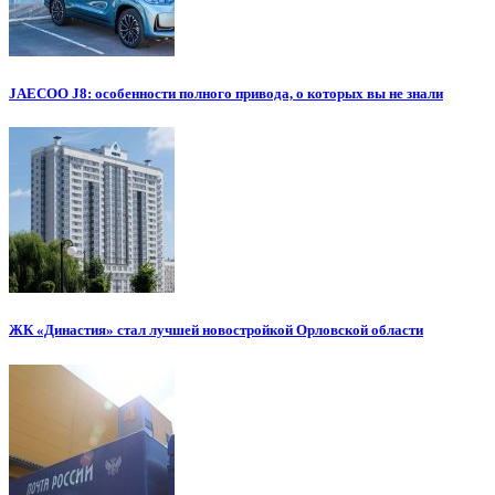
JAECOO J8: особенности полного привода, о которых вы не знали
ЖК «Династия» стал лучшей новостройкой Орловской области