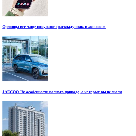
Орловцы все чаще покупают «раскладушки» и «книжки»
JAECOO J8: особенности полного привода, о которых вы не знали