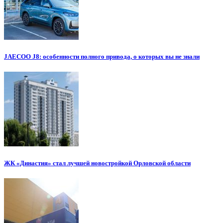
JAECOO J8: особенности полного привода, о которых вы не знали
ЖК «Династия» стал лучшей новостройкой Орловской области