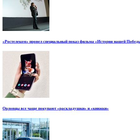
«Ростелеком» провел специальный показ фильма «История нашей Побед
Орловцы все чаще покупают «раскладушки» и «книжки»