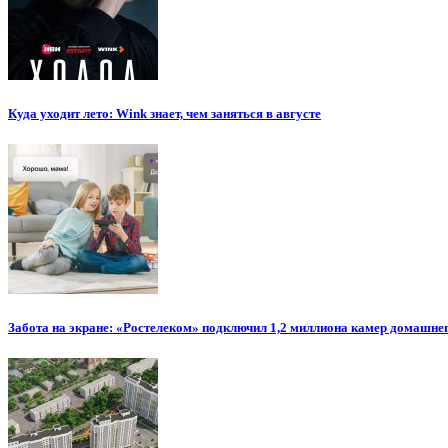
Куда уходит лето: Wink знает, чем заняться в августе
Забота на экране: «Ростелеком» подключил 1,2 миллиона камер домашн