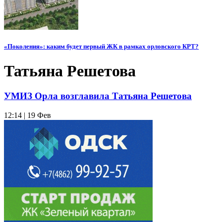
«Поколения»: каким будет первый ЖК в рамках орловского КРТ?
Татьяна Решетова
УМИЗ Орла возглавила Татьяна Решетова
12:14 | 19 Фев