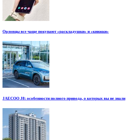
Орловцы все чаще покупают «раскладушки» и «книжки»
JAECOO J8: особенности полного привода, о которых вы не знали