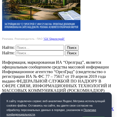
Реклама. Рекламодатель - ПАО
"СЗ "Орелстрой"
Найти:
Найти:
Информация, маркированная ИА “Орелград”, является
официальным сообщением средства массовой информации
Информационное агентство “ОрелГрад” (свидетельство о
регистрации ИА № ФС 77 – 75617 от 19 апреля 2019 года
выдано ФЕДЕРАЛЬНОЙ СЛУЖБОЙ ПО НАДЗОРУ В
СФЕРЕ СВЯЗИ, ИНФОРМАЦИОННЫХ ТЕХНОЛОГИЙ И
МАССОВЫХ КОММУНИКАЦИЙ (РОСКОМНАДЗОР)
ПОЛИТИКА КОНФИДЕНЦИАЛЬНОСТИ
К cайту подключен сервис веб-аналитики Яндекс.Метрика использующий
cookies-файлы. Оставаясь на сайте, вы даете свое согласие на
СОГЛАСИЕ НА ОБРАБОТКУ ПЕРСОНАЛЬНЫХ ДАННЫХ
обработку персональных данных в порядке, указанном в
Политике
конфиденциальности
.