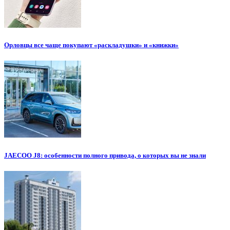
Орловцы все чаще покупают «раскладушки» и «книжки»
JAECOO J8: особенности полного привода, о которых вы не знали