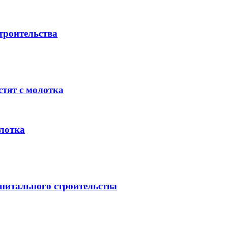
троительства
стят с молотка
олотка
питального строительства