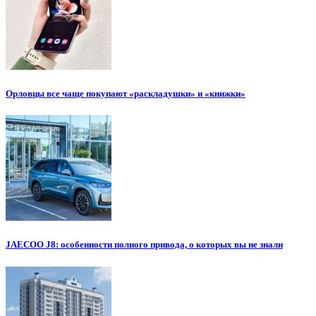
Орловцы все чаще покупают «раскладушки» и «книжки»
JAECOO J8: особенности полного привода, о которых вы не знали