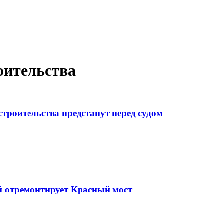
оительства
троительства предстанут перед судом
й отремонтирует Красный мост