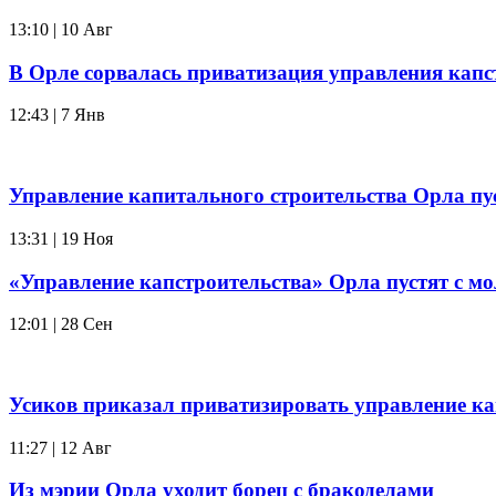
13:10 | 10 Авг
В Орле сорвалась приватизация управления капс
12:43 | 7 Янв
Управление капитального строительства Орла пу
13:31 | 19 Ноя
«Управление капстроительства» Орла пустят с м
12:01 | 28 Сен
Усиков приказал приватизировать управление ка
11:27 | 12 Авг
Из мэрии Орла уходит борец с бракоделами