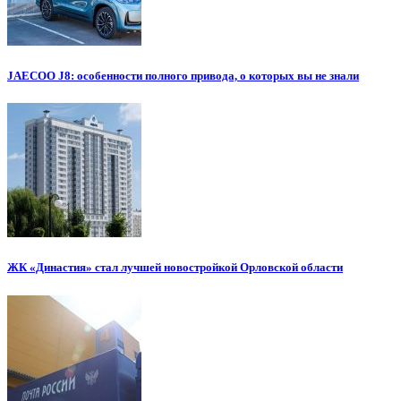
JAECOO J8: особенности полного привода, о которых вы не знали
ЖК «Династия» стал лучшей новостройкой Орловской области