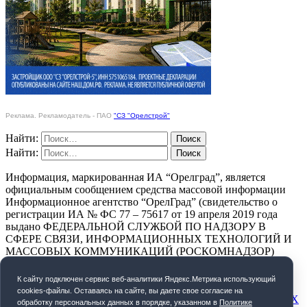
Реклама. Рекламодатель - ПАО
"СЗ "Орелстрой"
Найти:
Найти:
Информация, маркированная ИА “Орелград”, является
официальным сообщением средства массовой информации
Информационное агентство “ОрелГрад” (свидетельство о
регистрации ИА № ФС 77 – 75617 от 19 апреля 2019 года
выдано ФЕДЕРАЛЬНОЙ СЛУЖБОЙ ПО НАДЗОРУ В
СФЕРЕ СВЯЗИ, ИНФОРМАЦИОННЫХ ТЕХНОЛОГИЙ И
МАССОВЫХ КОММУНИКАЦИЙ (РОСКОМНАДЗОР)
ПОЛИТИКА КОНФИДЕНЦИАЛЬНОСТИ
К cайту подключен сервис веб-аналитики Яндекс.Метрика использующий
cookies-файлы. Оставаясь на сайте, вы даете свое согласие на
СОГЛАСИЕ НА ОБРАБОТКУ ПЕРСОНАЛЬНЫХ ДАННЫХ
обработку персональных данных в порядке, указанном в
Политике