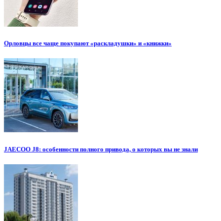
Орловцы все чаще покупают «раскладушки» и «книжки»
JAECOO J8: особенности полного привода, о которых вы не знали