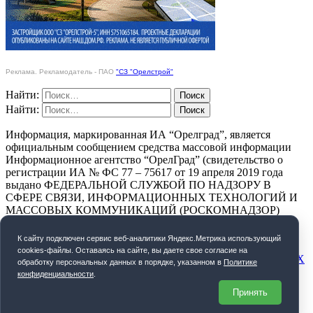
Реклама. Рекламодатель - ПАО
"СЗ "Орелстрой"
Найти:
Найти:
Информация, маркированная ИА “Орелград”, является
официальным сообщением средства массовой информации
Информационное агентство “ОрелГрад” (свидетельство о
регистрации ИА № ФС 77 – 75617 от 19 апреля 2019 года
выдано ФЕДЕРАЛЬНОЙ СЛУЖБОЙ ПО НАДЗОРУ В
СФЕРЕ СВЯЗИ, ИНФОРМАЦИОННЫХ ТЕХНОЛОГИЙ И
МАССОВЫХ КОММУНИКАЦИЙ (РОСКОМНАДЗОР)
ПОЛИТИКА КОНФИДЕНЦИАЛЬНОСТИ
К cайту подключен сервис веб-аналитики Яндекс.Метрика использующий
cookies-файлы. Оставаясь на сайте, вы даете свое согласие на
СОГЛАСИЕ НА ОБРАБОТКУ ПЕРСОНАЛЬНЫХ ДАННЫХ
обработку персональных данных в порядке, указанном в
Политике
конфиденциальности
.
Орелград. 2026 год
Принять