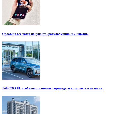
Орловцы все чаще покупают «раскладушки» и «книжки»
JAECOO J8: особенности полного привода, о которых вы не знали