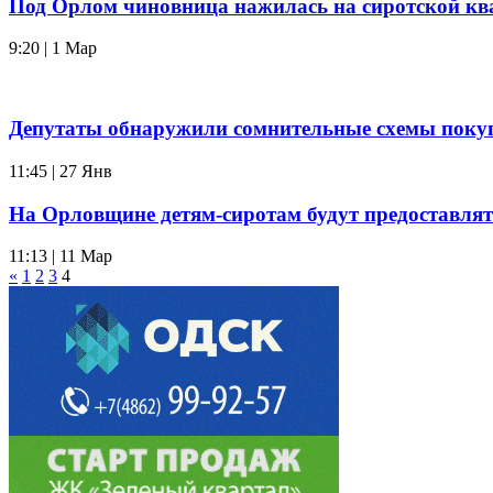
Под Орлом чиновница нажилась на сиротской кв
9:20 | 1 Мар
Депутаты обнаружили сомнительные схемы покуп
11:45 | 27 Янв
На Орловщине детям-сиротам будут предоставля
11:13 | 11 Мар
«
1
2
3
4