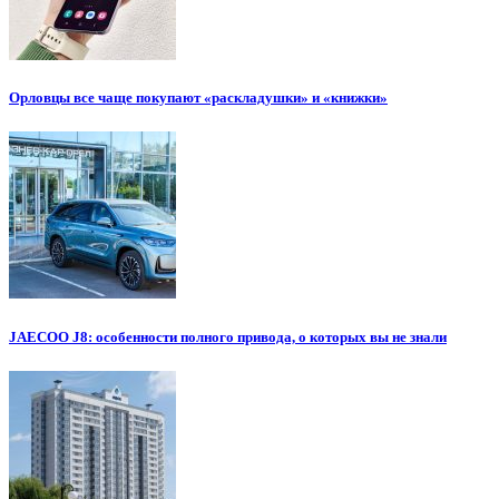
Орловцы все чаще покупают «раскладушки» и «книжки»
JAECOO J8: особенности полного привода, о которых вы не знали