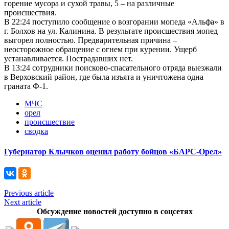
горение мусора и сухой травы, 5 – на различные
происшествия.
В 22:24 поступило сообщение о возгорании мопеда «Альфа» в
г. Болхов на ул. Калинина. В результате происшествия мопед
выгорел полностью. Предварительная причина –
неосторожное обращение с огнем при курении. Ущерб
устанавливается. Пострадавших нет.
В 13:24 сотрудники поисково-спасательного отряда выезжали
в Верховский район, где была изъята и уничтожена одна
граната Ф-1.
МЧС
орел
происшествие
сводка
Губернатор Клычков оценил работу бойцов «БАРС-Орел»
Previous article
Next article
Обсуждение новостей доступно в соцсетях