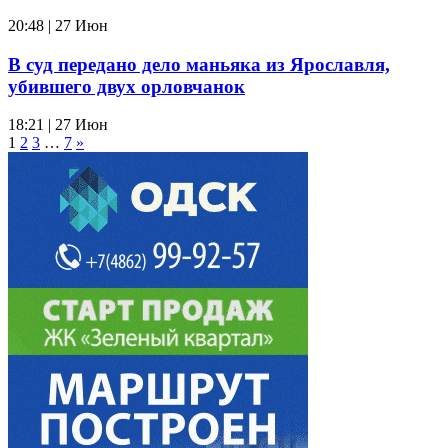
20:48 | 27 Июн
В суд передано дело маньяка из Ярославля,
убившего двух орловчанок
18:21 | 27 Июн
1
2
3
…
7
»