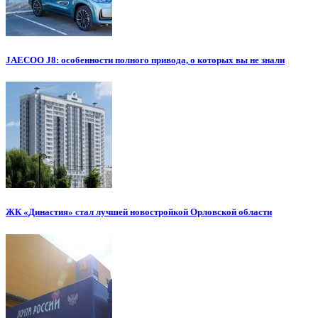
JAECOO J8: особенности полного привода, о которых вы не знали
ЖК «Династия» стал лучшей новостройкой Орловской области