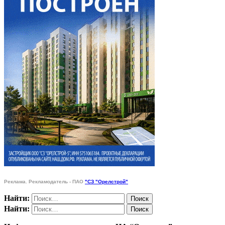
Реклама. Рекламодатель - ПАО
"СЗ "Орелстрой"
Найти:
Найти: