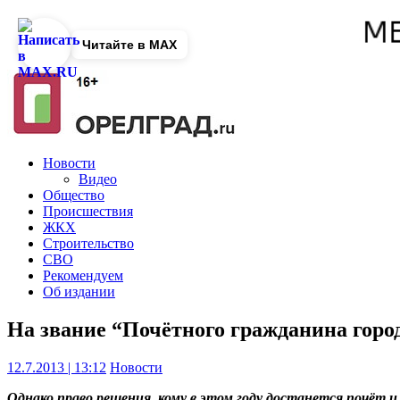
Читайте в MAX
Новости
Видео
Общество
Происшествия
ЖКХ
Строительство
СВО
Рекомендуем
Об издании
На звание “Почётного гражданина горо
12.7.2013 | 13:12
Новости
Однако право решения, кому в этом году достанется почёт и