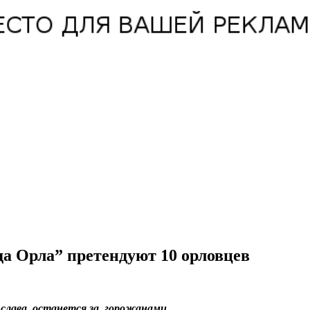
да Орла” претендуют 10 орловцев
 слава, останется за горожанами.