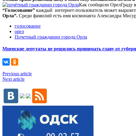
Как сообщили ОрелГраду в
“Голосование”
каждый интернет-пользователь может выразить
Орла”.
Среди фамилий есть имя космонавта Александра Мисур
голосование
орел
Почетный гражданин города Орла
Мценские депутаты не решились принимать главу от губер
Previous article
Next article