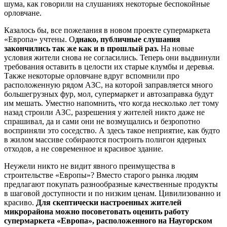
шума, как говорили на слушаниях некоторые беспокойные
орловчане.
Казалось бы, все пожелания в новом проекте супермаркета
«Европа» учтены. О
днако, публичные слушания
закончились так же как и в прошлый раз.
На новые
условия жители снова не согласились. Теперь они выдвинули
требования оставить в целости их старые клумбы и деревья.
Также некоторые орловчане вдруг вспомнили про
расположенную рядом АЗС, на которой заправляется много
большегрузных фур, мол, супермаркет и автозаправка будут
им мешать. Уместно напомнить, что когда несколько лет тому
назад строили АЗС, разрешения у жителей никто даже не
спрашивал, да и сами они не возмущались и безропотно
восприняли это соседство. А здесь такое неприятие, как будто
в жилом массиве собираются построить полигон ядерных
отходов, а не современное и красивое здание.
Неужели никто не видит явного преимущества в
строительстве «Европы»? Вместо старого рынка людям
предлагают покупать разнообразные качественные продукты
в шаговой доступности и по низким ценам. Цивилизованно и
красиво.
Для скептически настроенных жителей
микрорайона можно посоветовать оценить работу
супермаркета «Европа», расположенного на Наугорском