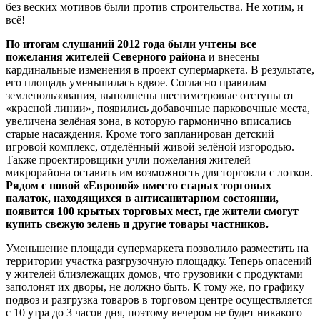
без веских мотивов были против строительства. Не хотим, и
всё!
По итогам слушаний 2012 года были учтены все
пожелания жителей Северного района
и внесены
кардинальные изменения в проект супермаркета. В результате,
его площадь уменьшилась вдвое. Согласно правилам
землепользования, выполнены шестиметровые отступы от
«красной линии», появились добавочные парковочные места,
увеличена зелёная зона, в которую гармонично вписались
старые насаждения. Кроме того запланирован детский
игровой комплекс, отделённый живой зелёной изгородью.
Также проектировщики учли пожелания жителей
микрорайона оставить им возможность для торговли с лотков.
Рядом с новой «Европой» вместо старых торговых
палаток, находящихся в антисанитарном состоянии,
появится 100 крытых торговых мест, где жители смогут
купить свежую зелень и другие товары частников.
Уменьшение площади супермаркета позволило разместить на
территории участка разгрузочную площадку. Теперь опасений
у жителей близлежащих домов, что грузовики с продуктами
заполонят их дворы, не должно быть. К тому же, по графику
подвоз и разгрузка товаров в торговом центре осуществляется
с 10 утра до 3 часов дня, поэтому вечером не будет никакого