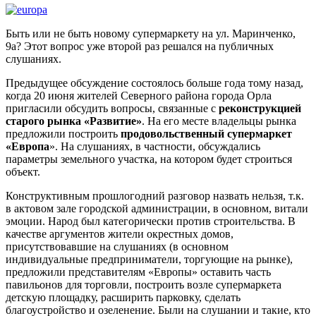
Быть или не быть новому супермаркету на ул. Маринченко,
9а? Этот вопрос уже второй раз решался на публичных
слушаниях.
Предыдущее обсуждение состоялось больше года тому назад,
когда 20 июня жителей Северного района города Орла
пригласили обсудить вопросы, связанные с
реконструкцией
старого рынка «Развитие»
. На его месте владельцы рынка
предложили построить
продовольственный супермаркет
«Европа
». На слушаниях, в частности, обсуждались
параметры земельного участка, на котором будет строиться
объект.
Конструктивным прошлогодний разговор назвать нельзя, т.к.
в актовом зале городской администрации, в основном, витали
эмоции. Народ был категорически против строительства. В
качестве аргументов жители окрестных домов,
присутствовавшие на слушаниях (в основном
индивидуальные предприниматели, торгующие на рынке),
предложили представителям «Европы» оставить часть
павильонов для торговли, построить возле супермаркета
детскую площадку, расширить парковку, сделать
благоустройство и озеленение. Были на слушании и такие, кто