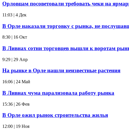
Орловцам посоветовали требовать чеки на ярмар
11:03 | 4 Дек
В Орле наказали торговку с рынка, не послушав
8:30 | 16 Окт
В Ливнах сотни торговцев вышли к воротам рын
9:29 | 29 Апр
На рынке в Орле нашли неизвестные растения
16:06 | 24 Май
В Ливнах чума парализовала работу рынка
15:36 | 26 Фев
В Орле ожил рынок строительства жилья
12:00 | 19 Ноя