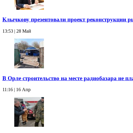
Клычкову презентовали проект реконструкции р
13:53 | 28 Май
В Орле строительство на месте радиобазара не пл
11:16 | 16 Апр