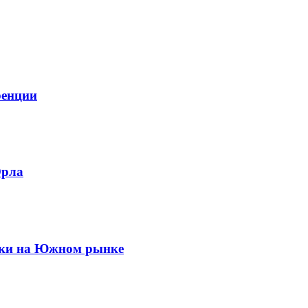
ренции
Орла
раки на Южном рынке