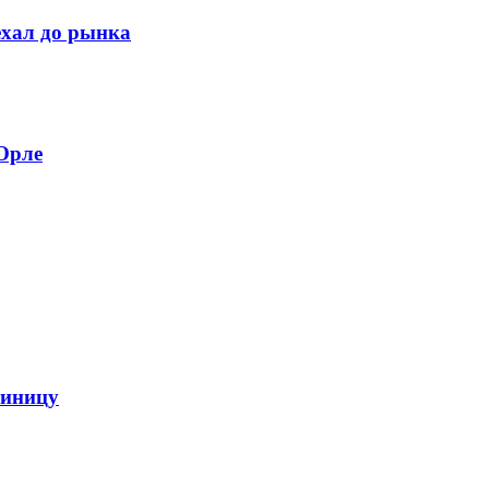
ехал до рынка
Орле
тиницу