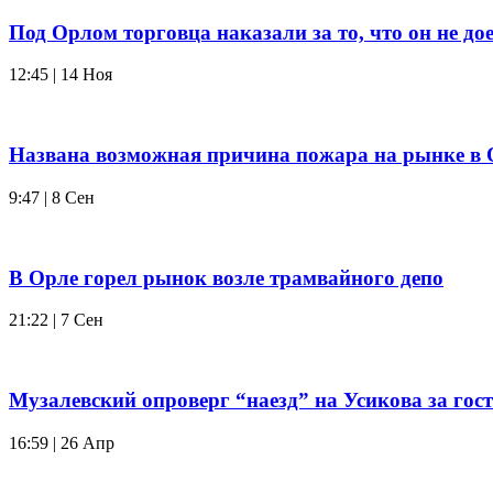
Под Орлом торговца наказали за то, что он не до
12:45 | 14 Ноя
Названа возможная причина пожара на рынке в 
9:47 | 8 Сен
В Орле горел рынок возле трамвайного депо
21:22 | 7 Сен
Музалевский опроверг “наезд” на Усикова за гос
16:59 | 26 Апр