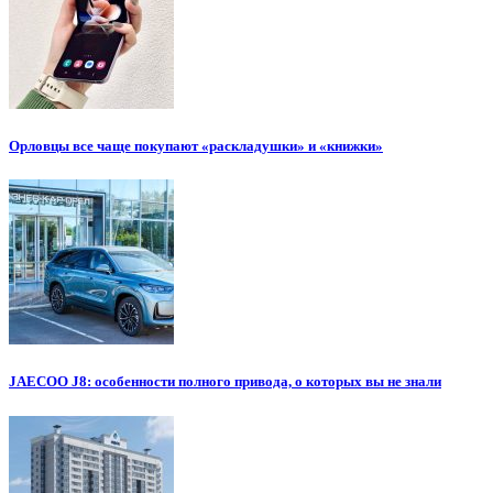
Орловцы все чаще покупают «раскладушки» и «книжки»
JAECOO J8: особенности полного привода, о которых вы не знали