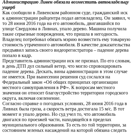
Администрацию Ливен обязали возместить автовладельцу
ущерб
Как сообщили в Ливенском районном суде, гражданский иск
к администрации райцентра подал автовладелец. Он заявил, ч
то 28 июня 2016 года на его автомобиль, двигавшийся по
улице Свердлова в Ливнах, упало дерево. Машина получила
такие серьезные повреждения, что пришла в негодность.
Владелец потребовал обязать мэрию возместить ему товарную
стоимость утраченного автомобиля. В качестве доказательства
предъявил запись своего видеорегистратора – падение дерева
попало в кадр.
Представитель администрации иск не признал. По его словам,
в день ДТП дул сильный ветер, что могло спровоцировать
падение дерева. Дескать, вины администрации в этом случае
не имеется. При вынесении решения суд сослался на
Федеральный закон «Об общих принципах организации
местного самоуправления в РФ». К вопросам местного
значения он относит благоустройство территории городского
округа, включая озеленение.
Согласно справке о погодных условиях, 28 июня 2016 года в
Ливнах была гроза, а скорость ветра достигала 15 м/с. В тот
момент и упало дерево. Но суд учел то, что автомобиль
двигался по проезжей части, находящейся в пределах
муниципального образования. То есть по той территории, за
состоянием зеленых насаждений на которой обязана следить