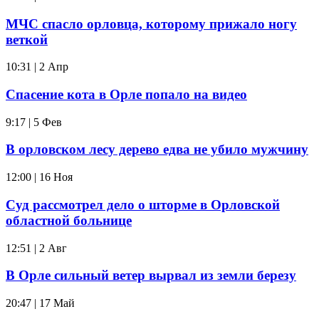
МЧС спасло орловца, которому прижало ногу
веткой
10:31 | 2 Апр
Спасение кота в Орле попало на видео
9:17 | 5 Фев
В орловском лесу дерево едва не убило мужчину
12:00 | 16 Ноя
Суд рассмотрел дело о шторме в Орловской
областной больнице
12:51 | 2 Авг
В Орле сильный ветер вырвал из земли березу
20:47 | 17 Май