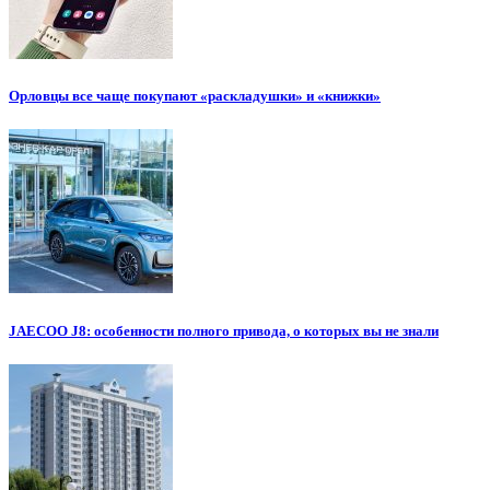
Орловцы все чаще покупают «раскладушки» и «книжки»
JAECOO J8: особенности полного привода, о которых вы не знали