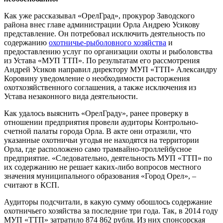
Как уже рассказывал «ОрелГрад», прокурор Заводского
района внес главе администрации Орла Андрею Усикову
представление. Он потребовал исключить деятельность по
содержанию
охотничье-рыболовного хозяйства
и
предоставлению услуг по организации охоты и рыболовства
из Устава «МУП ТТП». По результатам его рассмотрения
Андрей Усиков направил директору МУП «ТТП» Александру
Коровину уведомление о необходимости расторжения
охотхозяйственного соглашения, а также исключения из
Устава незаконного вида деятельности.
Как удалось выяснить «ОрелГраду», ранее проверку в
отношении предприятия провели аудиторы Контрольно-
счетной палаты города Орла. В акте они отразили, что
указанные охотничьи угодья не находятся на территории
Орла, где расположено само трамвайно-троллейбусное
предприятие. «Следовательно, деятельность МУП «ТТП» по
их содержанию не решает каких-либо вопросов местного
значения муниципального образования «Город Орел», –
считают в КСП.
Аудиторы подсчитали, в какую сумму обошлось содержание
охотничьего хозяйства за последние три года. Так, в 2014 году
МУП «ТТП» затратило 874 862 рубля. Из них спонсорская