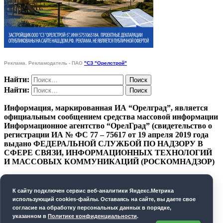
Реклама. Рекламодатель - ПАО
"СЗ "Орелстрой"
Найти:
Найти:
Информация, маркированная ИА “Орелград”, является
официальным сообщением средства массовой информации
Информационное агентство “ОрелГрад” (свидетельство о
регистрации ИА № ФС 77 – 75617 от 19 апреля 2019 года
выдано ФЕДЕРАЛЬНОЙ СЛУЖБОЙ ПО НАДЗОРУ В
СФЕРЕ СВЯЗИ, ИНФОРМАЦИОННЫХ ТЕХНОЛОГИЙ
И МАССОВЫХ КОММУНИКАЦИЙ (РОСКОМНАДЗОР)
ПОЛИТИКА КОНФИДЕНЦИАЛЬНОСТИ
К cайту подключен сервис веб-аналитики Яндекс.Метрика
СОГЛАСИЕ НА ОБРАБОТКУ ПЕРСОНАЛЬНЫХ
использующий cookies-файлы. Оставаясь на сайте, вы даете свое
ДАННЫХ
согласие на обработку персональных данных в порядке,
указанном в
Политике конфиденциальности
.
Орелград. 2026 год