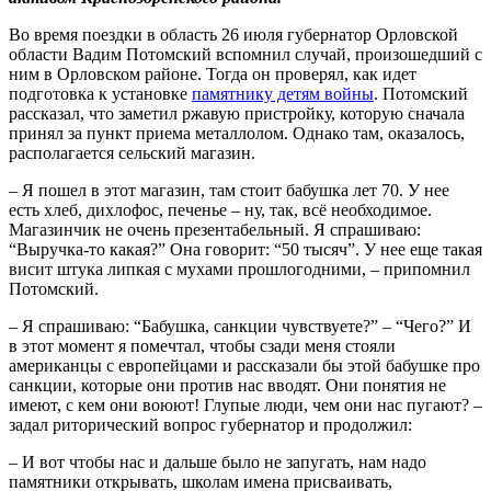
Во время поездки в область 26 июля губернатор Орловской
области Вадим Потомский вспомнил случай, произошедший с
ним в Орловском районе. Тогда он проверял, как идет
подготовка к установке
памятнику детям войны
. Потомский
рассказал, что заметил ржавую пристройку, которую сначала
принял за пункт приема металлолом. Однако там, оказалось,
располагается сельский магазин.
– Я пошел в этот магазин, там стоит бабушка лет 70. У нее
есть хлеб, дихлофос, печенье – ну, так, всё необходимое.
Магазинчик не очень презентабельный. Я спрашиваю:
“Выручка-то какая?” Она говорит: “50 тысяч”. У нее еще такая
висит штука липкая с мухами прошлогодними, – припомнил
Потомский.
– Я спрашиваю: “Бабушка, санкции чувствуете?” – “Чего?” И
в этот момент я помечтал, чтобы сзади меня стояли
американцы с европейцами и рассказали бы этой бабушке про
санкции, которые они против нас вводят. Они понятия не
имеют, с кем они воюют! Глупые люди, чем они нас пугают? –
задал риторический вопрос губернатор и продолжил:
– И вот чтобы нас и дальше было не запугать, нам надо
памятники открывать, школам имена присваивать,