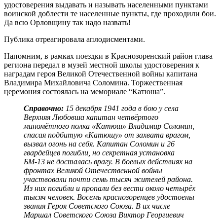
удостоверения выдавать и называть населенными пунктами
воинской доблести те населенные пункты, где проходили бои.
Да всю Орловщину так надо назвать!
Публика отреагировала аплодисментами.
Напомним, в рамках поездки в Краснозоренский район глава
региона передал в музей местной школы удостоверения к
наградам героя Великой Отечественной войны капитана
Владимира Михайловича Соломина. Торжественная
церемония состоялась на мемориале “Катюша”.
Справочно:
15 декабря 1941 года в бою у села
Верхняя Любовша капитан четвёртого
миномётного полка «Катюш» Владимир Соломин,
спасая подбитую «Катюшу» от захвата врагом,
вызвал огонь на себя. Капитан Соломин и 26
гвардейцев погибли, но секретная установка
БМ-13 не досталась врагу. В боевых действиях на
фронтах Великой Отечественной войны
участвовали почти семь тысяч жителей района.
Из них погибли и пропали без вести около четырёх
тысяч человек. Восемь краснозоренцев удостоены
звания Героя Советского Союза. В их числе
Маршал Советского Союза Виктор Георгиевич