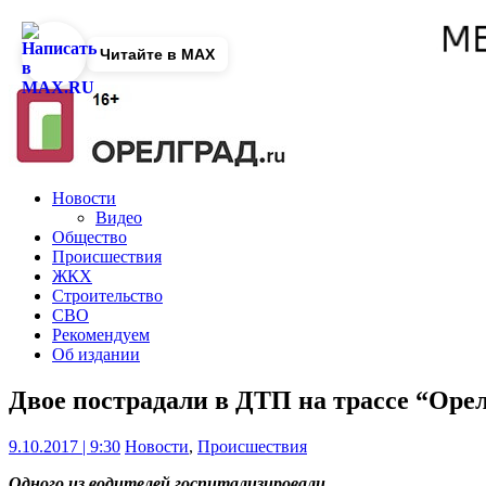
Читайте в MAX
Новости
Видео
Общество
Происшествия
ЖКХ
Строительство
СВО
Рекомендуем
Об издании
Двое пострадали в ДТП на трассе “Оре
9.10.2017 | 9:30
Новости
,
Происшествия
Одного из водителей госпитализировали.