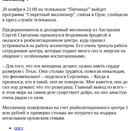
20 ноября в 21:00 на телеканале “Пятница!” выйдет
программа “Секретный миллионер”, снятая в Орле, сообщили
в пресс-службе телеканала.
Предприниматель и долларовый миллионер из Австралии
Сергей Сергиенко прикинулся бездомным бродягой и
оказался в реабилитационном центре, куда пришел
устраиваться на работу волонтером. Его очень тронула работа
сотрудников центра, которые отдают много сил и энергии на
общение с особенными воспитанниками.
– Для того, что эти женщины делают, нужно иметь сердце
размером с Техас. Они столько трудятся, помогая инвалидам,
это феноменально! – поделился Сергиенко. – Когда я
признался, кто я такой, они не поверили. Мне кажется, они до
сих пор думают, что это розыгрыш. Главный вывод из всего –
в этом мире на самом деле существует добро, но оно зачастую
очень рядом со злом.
Миллионер пожертвовал на счет реабилитационного центра 1
млн рублей и примерно столько же потратил на подарки
нескольким орловским семьям.
орел