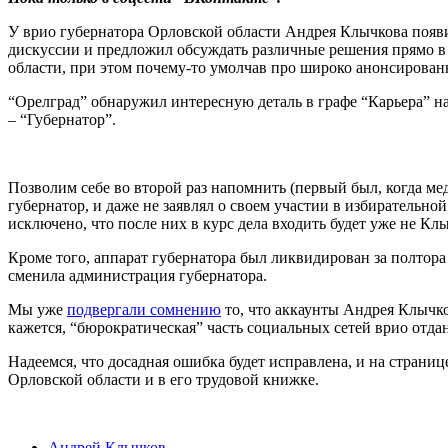
У врио губернатора Орловской области Андрея Клычкова появ
дискуссии и предложил обсуждать различные решения прямо в 
области, при этом почему-то умолчав про широко анонсирован
“Орелград” обнаружил интересную деталь в графе “Карьера” н
– “Губернатор”.
Позволим себе во второй раз напомнить (первый был, когда м
губернатор, и даже не заявлял о своем участии в избирательно
исключено, что после них в курс дела входить будет уже не Кл
Кроме того, аппарат губернатора был ликвидирован за полтор
сменила администрация губернатора.
Мы уже
подвергали сомнению
то, что аккаунты Андрея Клычков
кажется, “бюрократическая” часть социальных сетей врио отда
Надеемся, что досадная ошибка будет исправлена, и на страни
Орловской области и в его трудовой книжке.
Андрей Клычков