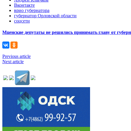
Вконтакте
врио губернатора
губернатор Орловской области
соцсети
Мценские депутаты не решились принимать главу от губер
Previous article
Next article