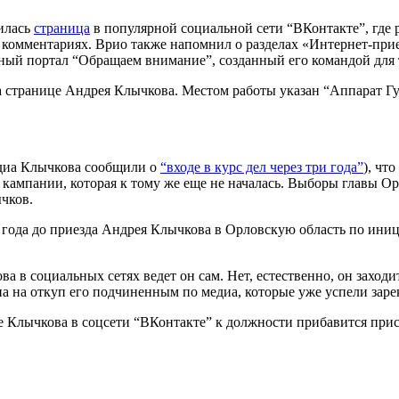
илась
страница
в популярной социальной сети “ВКонтакте”, где 
комментариях. Врио также напомнил о разделах «Интернет-прие
ный портал “Обращаем внимание”, созданный его командой для 
а странице Андрея Клычкова. Местом работы указан “Аппарат Г
едиа Клычкова сообщили о
“входе в курс дел через три года”
), чт
й кампании, которая к тому же еще не началась. Выборы главы Ор
ычков.
а года до приезда Андрея Клычкова в Орловскую область по ини
а в социальных сетях ведет он сам. Нет, естественно, он заход
на на откуп его подчиненным по медиа, которые уже успели заре
це Клычкова в соцсети “ВКонтакте” к должности прибавится прис