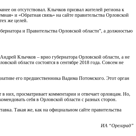
ранее он отсутствовал. Клычков призвал жителей региона к
мная» и «Обратная связь» на сайте правительства Орловской
тех же целей.
убернатора и Правительства Орловской области”, а должностью
о Андрей Клычков – врио губернатора Орловской области, а не
ловской области состоятся в сентябре 2018 года. Совсем не
циативе его предшественника Вадима Потомского. Этот орган
ит в них, просматривает комментарии и отвечает орловцам. Но,
комендовать себя в Орловской области с разных сторон.
тавка. Такая же, как на официальном сайте правительства
ИА “Орелград”