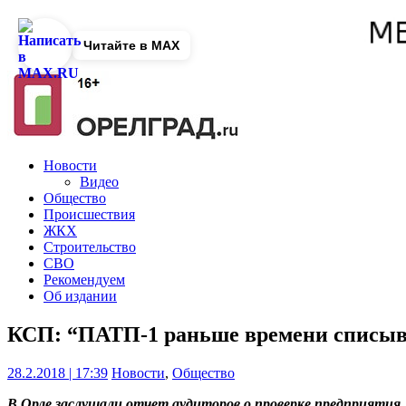
Читайте в MAX
Новости
Видео
Общество
Происшествия
ЖКХ
Строительство
СВО
Рекомендуем
Об издании
КСП: “ПАТП-1 раньше времени списыв
28.2.2018 | 17:39
Новости
,
Общество
В Орле заслушали отчет аудиторов о проверке предприятия.