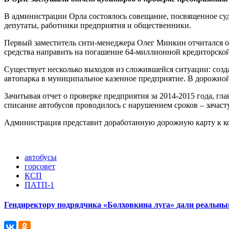
В администрации Орла состоялось совещание, посвященное су
депутаты, работники предприятия и общественники.
Первый заместитель сити-менеджера Олег Минкин отчитался 
средства направить на погашение 64-миллионной кредиторско
Существует несколько выходов из сложившейся ситуации: соз
автопарка в муниципальное казенное предприятие. В дорожно
Зачитывая отчет о проверке предприятия за 2014-2015 года, г
списание автобусов проводилось с нарушением сроков – зачаст
Администрация представит доработанную дорожную карту к ко
автобусы
горсовет
КСП
ПАТП-1
Гендиректору подрядчика «Болховкина луга» дали реальны