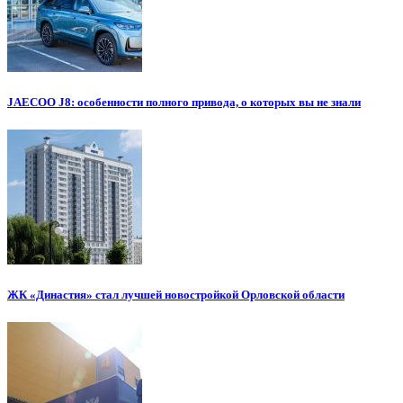
JAECOO J8: особенности полного привода, о которых вы не знали
ЖК «Династия» стал лучшей новостройкой Орловской области