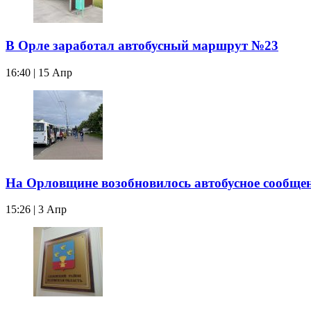
В Орле заработал автобусный маршрут №23
16:40 | 15 Апр
На Орловщине возобновилось автобусное сообщен
15:26 | 3 Апр