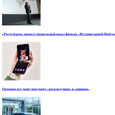
«Ростелеком» провел специальный показ фильма «История нашей Побед
Орловцы все чаще покупают «раскладушки» и «книжки»