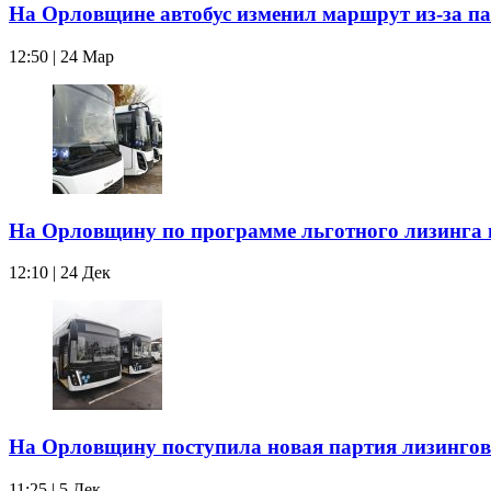
На Орловщине автобус изменил маршрут из-за п
12:50 | 24 Мар
На Орловщину по программе льготного лизинга п
12:10 | 24 Дек
На Орловщину поступила новая партия лизингов
11:25 | 5 Дек