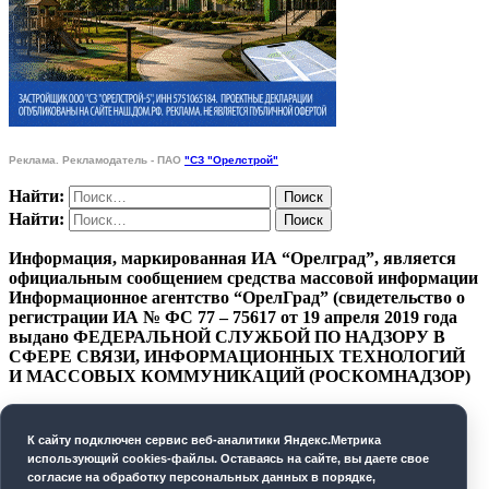
Реклама. Рекламодатель - ПАО
"СЗ "Орелстрой"
Найти:
Найти:
Информация, маркированная ИА “Орелград”, является
официальным сообщением средства массовой информации
Информационное агентство “ОрелГрад” (свидетельство о
регистрации ИА № ФС 77 – 75617 от 19 апреля 2019 года
выдано ФЕДЕРАЛЬНОЙ СЛУЖБОЙ ПО НАДЗОРУ В
СФЕРЕ СВЯЗИ, ИНФОРМАЦИОННЫХ ТЕХНОЛОГИЙ
И МАССОВЫХ КОММУНИКАЦИЙ (РОСКОМНАДЗОР)
ПОЛИТИКА КОНФИДЕНЦИАЛЬНОСТИ
К cайту подключен сервис веб-аналитики Яндекс.Метрика
СОГЛАСИЕ НА ОБРАБОТКУ ПЕРСОНАЛЬНЫХ
использующий cookies-файлы. Оставаясь на сайте, вы даете свое
ДАННЫХ
согласие на обработку персональных данных в порядке,