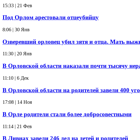
15:33 | 21 Фев
Под Орлом арестовали отцеубийцу
8:06 | 30 Янв
Озверевший орловец убил зятя и отца. Мать выж
11:30 | 20 Янв
В Орловской области наказали почти тысячу нер
11:10 | 6 Дек
В Орловской области на родителей завели 400 уг
17:08 | 14 Ноя
В Орле родители стали более добросовестными
11:14 | 21 Фев
В Ливнах завели 246 дел на детей и родителей