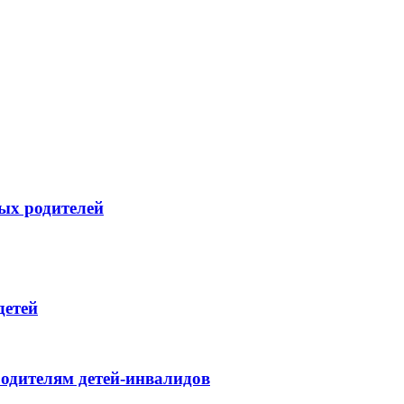
ых родителей
детей
одителям детей-инвалидов