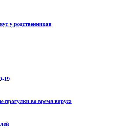
вут у родственников
D-19
е прогулки во время вируса
елей