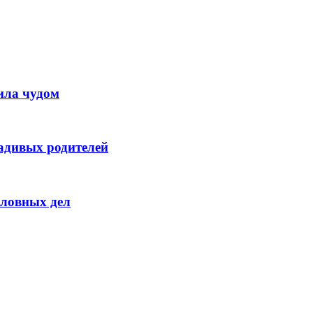
ила чудом
адивых родителей
оловных дел