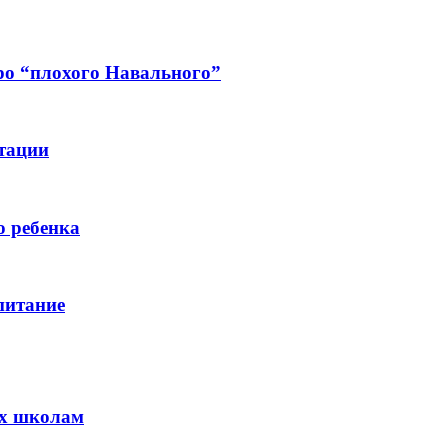
ро “плохого Навального”
итации
о ребенка
питание
ях школам