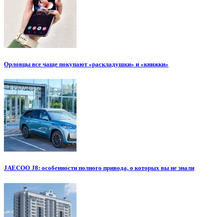
Орловцы все чаще покупают «раскладушки» и «книжки»
JAECOO J8: особенности полного привода, о которых вы не знали