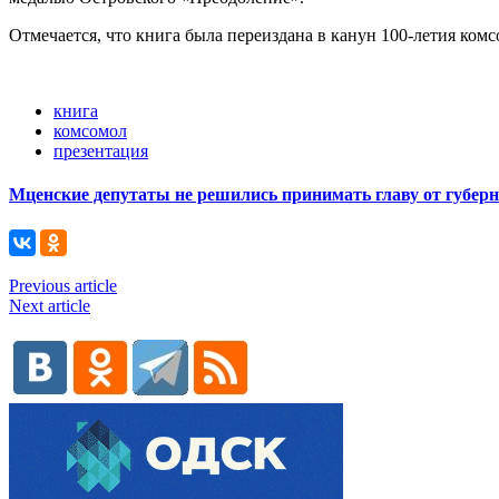
Отмечается, что книга была переиздана в канун 100-летия комс
книга
комсомол
презентация
Мценские депутаты не решились принимать главу от губер
Previous article
Next article