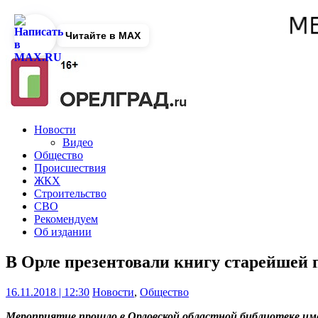
Читайте в MAX
Новости
Видео
Общество
Происшествия
ЖКХ
Строительство
СВО
Рекомендуем
Об издании
В Орле презентовали книгу старейшей
16.11.2018 | 12:30
Новости
,
Общество
Мероприятие прошло в Орловской областной библиотеке им