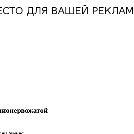
 пионервожатой
ени Бунина.