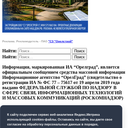
Реклама. Рекламодатель - ПАО
"СЗ "Орелстрой"
Найти:
Найти:
Информация, маркированная ИА “Орелград”, является
официальным сообщением средства массовой информации
Информационное агентство “ОрелГрад” (свидетельство о
регистрации ИА № ФС 77 – 75617 от 19 апреля 2019 года
выдано ФЕДЕРАЛЬНОЙ СЛУЖБОЙ ПО НАДЗОРУ В
СФЕРЕ СВЯЗИ, ИНФОРМАЦИОННЫХ ТЕХНОЛОГИЙ
И МАССОВЫХ КОММУНИКАЦИЙ (РОСКОМНАДЗОР)
ПОЛИТИКА КОНФИДЕНЦИАЛЬНОСТИ
К cайту подключен сервис веб-аналитики Яндекс.Метрика
СОГЛАСИЕ НА ОБРАБОТКУ ПЕРСОНАЛЬНЫХ
использующий cookies-файлы. Оставаясь на сайте, вы даете свое
ДАННЫХ
согласие на обработку персональных данных в порядке,