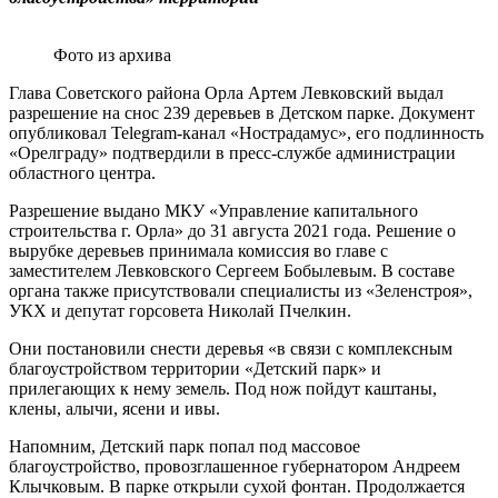
Фото из архива
Глава Советского района Орла Артем Левковский выдал
разрешение на снос 239 деревьев в Детском парке. Документ
опубликовал Telegram-канал «Нострадамус», его подлинность
«Орелграду» подтвердили в пресс-службе администрации
областного центра.
Разрешение выдано МКУ «Управление капитального
строительства г. Орла» до 31 августа 2021 года. Решение о
вырубке деревьев принимала комиссия во главе с
заместителем Левковского Сергеем Бобылевым. В составе
органа также присутствовали специалисты из «Зеленстроя»,
УКХ и депутат горсовета Николай Пчелкин.
Они постановили снести деревья «в связи с комплексным
благоустройством территории «Детский парк» и
прилегающих к нему земель. Под нож пойдут каштаны,
клены, алычи, ясени и ивы.
Напомним, Детский парк попал под массовое
благоустройство, провозглашенное губернатором Андреем
Клычковым. В парке открыли сухой фонтан. Продолжается