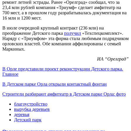
ремонт летней эстрады. Ранее «Орелград» сообщал, что за
23,4 млн рублей компания «Триумф» сделает амфитеатр на
700 мест, а в прошлом году разрабатывалась документация на
16 млн и 1200 мест.
В июле очередной крупный контракт (236 млн) на
преображение Детского парка
получил
«Техспецкомплект».
Наряду с «Триумфом» эта фирма стала любимым подрядчиком
орловских властей. Обе компании аффилированы с семьей
Маркиных.
ИА “Орелград”
В Орле представили проект реконструкции Детского парка.
Главное
В Детском парке Орла открыли контактный фонтан
Строители разбирают амфитеатр в Детском парке Орла: фото
благоустройство
вырубка деревьев
деревья
Детский парк