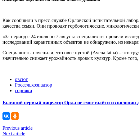
Как сообщили в пресс-службе Орловской испытательной лабор
качества семян. Они проводят гербологические, микологически
«За период с 24 июля по 7 августа специалисты провели иссле
исследований карантинных объектов не обнаружено, из некара
Специалисты пояснили, что овес пустой (Avena fatua) – это т
значительно снижает урожайность яровых культур. Кроме того,
овсюг
Россельхознадзор
сорняки
Бывший первый вице-мэр Орла не смог выйти из колонии 
Previous article
Next article