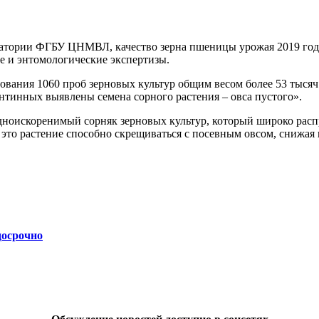
атории ФГБУ ЦНМВЛ, качество зерна пшеницы урожая 2019 года
е и энтомологические экспертизы.
дования 1060 проб зерновых культур общим весом более 53 тыся
нтинных выявлены семена сорного растения – овса пустого».
рудноискоренимый сорняк зерновых культур, который широко расп
 это растение способно скрещиваться с посевным овсом, снижая 
досрочно