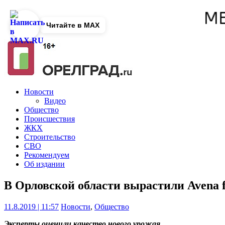
Читайте в MAX
Новости
Видео
Общество
Происшествия
ЖКХ
Строительство
СВО
Рекомендуем
Об издании
В Орловской области вырастили Avena f
11.8.2019 | 11:57
Новости
,
Общество
Эксперты оценили качество нового урожая.