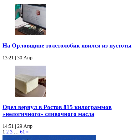
На Орловщине толстолобик явился из пустоты
13:21 | 30 Апр
Орел вернул в Ростов 815 килограммов
«нелогичного» сливочного масла
14:51 | 29 Апр
1
2
3
…
61
»