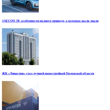
JAECOO J8: особенности полного привода, о которых вы не знали
ЖК «Династия» стал лучшей новостройкой Орловской области