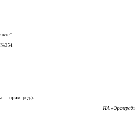
акте”.
 №354.
 — прим. ред.).
ИА «Орелград»