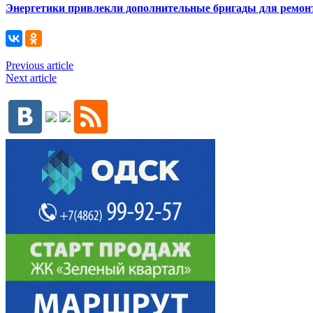
Энергетики привлекли дополнительные бригады для ремонт
Previous article
Next article