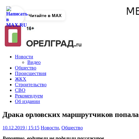
Читайте в MAX
Новости
Видео
Общество
Происшествия
ЖКХ
Строительство
СВО
Рекомендуем
Об издании
Драка орловских маршрутчиков попала
10.12.2019 | 15:15
Новости
,
Общество
Вероятно, водители не поделили пассажиров.