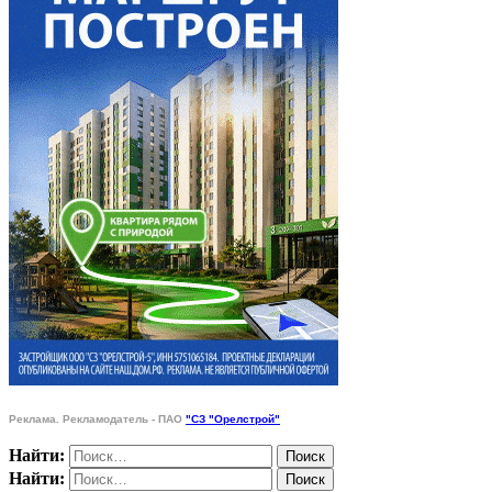
Реклама. Рекламодатель - ПАО
"СЗ "Орелстрой"
Найти:
Найти: