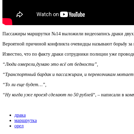
Пассажиры маршрутки №14 выложили видеозапись драки двух в
Вероятной причиной конфликта очевидцы называют борьбу за п
Известно, что по факту драки сотрудники полиции уже проводя
“Люди озверели,думаю это всё от бедности”,
“Транспортный бардак и пассажирам, и перевозчикам мотает
“То ли еще будет…”,
“Ну когда уже проезд сделают по 50 рублей
“, – написали в ко
драка
маршрутка
орел