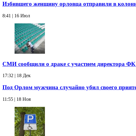
Избившего женщину орловца отправили в колон
8:41 | 16 Июл
СМИ сообщили о драке с участием директора ФК
17:32 | 18 Дек
Под Орлом мужчина случайно убил своего прият
11:55 | 18 Ноя