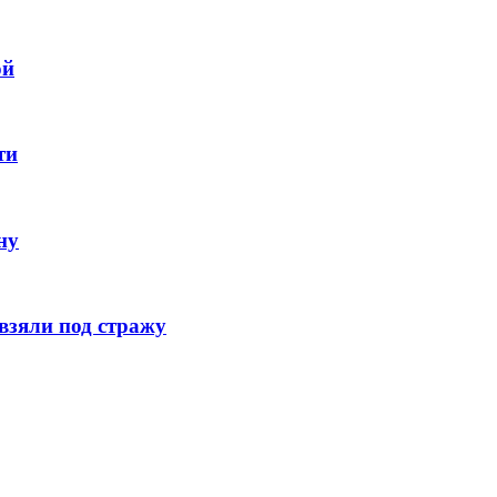
ой
ти
ну
взяли под стражу