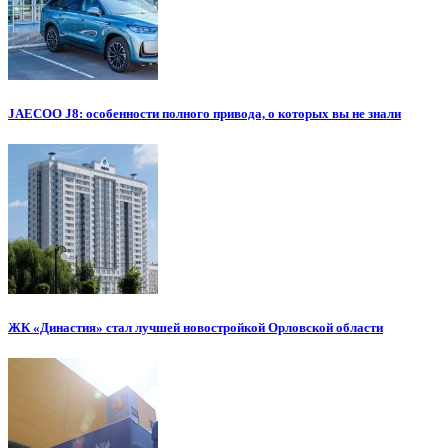
JAECOO J8: особенности полного привода, о которых вы не знали
ЖК «Династия» стал лучшей новостройкой Орловской области