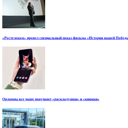
«Ростелеком» провел специальный показ фильма «История нашей Побед
Орловцы все чаще покупают «раскладушки» и «книжки»