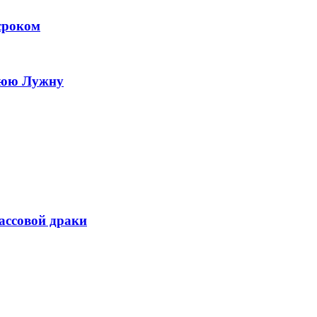
 сроком
нюю Лужну
ассовой драки