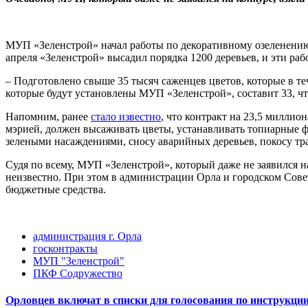
МУП «Зеленстрой» начал работы по декоративному озеленению 
апреля «Зеленстрой» высадил порядка 1200 деревьев, и эти ра
– Подготовлено свыше 35 тысяч саженцев цветов, которые в те
которые будут установлены МУП «Зеленстрой», составит 33, чт
Напомним, ранее
стало известно
, что контракт на 23,5 милли
мэрией, должен высаживать цветы, устанавливать топиарные ф
зелеными насаждениями, сносу аварийных деревьев, покосу тр
Судя по всему, МУП «Зеленстрой», который даже не заявился н
неизвестно. При этом в администрации Орла и городском Со
бюджетные средства.
администрация г. Орла
госконтракты
МУП "Зеленстрой"
ПКФ Содружество
Орловцев включат в списки для голосования по инструкци