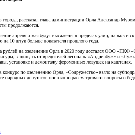
города, рассказал глава администрации Орла Александр Муромс
боты продолжаются.
чение апреля и мая будут высажены в пределах улиц, парков и с
о на 10 штук больше показателя прошлого года.
она рублей на озеленение Орла в 2020 году достался ООО «ПКФ «
игуры, защищать от вредителей лесопарк «Андриабуж» и «Лужки
авы, установке и демонтажу феромонных ловушек на каштанах.
а конкурс по озеленению Орла, «Содружество» взяло на субподр
вете народных депутатов постоянно рассматривают вопросы о б
и