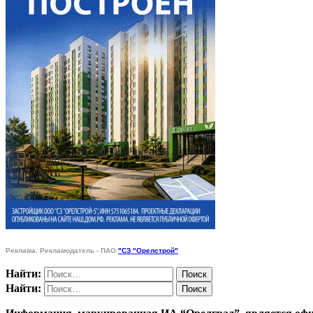
Реклама. Рекламодатель - ПАО
"СЗ "Орелстрой"
Найти:
Найти: