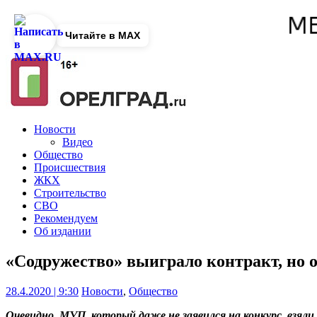
Читайте в MAX
Новости
Видео
Общество
Происшествия
ЖКХ
Строительство
СВО
Рекомендуем
Об издании
«Содружество» выиграло контракт, но о
28.4.2020 | 9:30
Новости
,
Общество
Очевидно, МУП, который даже не заявился на конкурс, взяли 