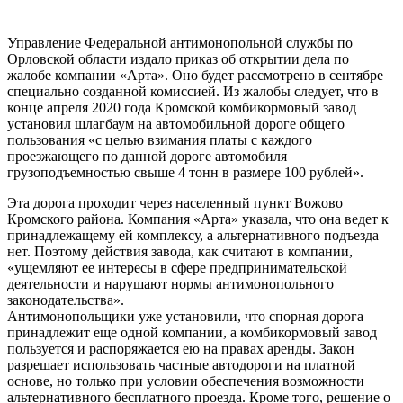
Управление Федеральной антимонопольной службы по
Орловской области издало приказ об открытии дела по
жалобе компании «Арта». Оно будет рассмотрено в сентябре
специально созданной комиссией. Из жалобы следует, что в
конце апреля 2020 года Кромской комбикормовый завод
установил шлагбаум на автомобильной дороге общего
пользования «с целью взимания платы с каждого
проезжающего по данной дороге автомобиля
грузоподъемностью свыше 4 тонн в размере 100 рублей».
Эта дорога проходит через населенный пункт Вожово
Кромского района. Компания «Арта» указала, что она ведет к
принадлежащему ей комплексу, а альтернативного подъезда
нет. Поэтому действия завода, как считают в компании,
«ущемляют ее интересы в сфере предпринимательской
деятельности и нарушают нормы антимонопольного
законодательства».
Антимонопольщики уже установили, что спорная дорога
принадлежит еще одной компании, а комбикормовый завод
пользуется и распоряжается ею на правах аренды. Закон
разрешает использовать частные автодороги на платной
основе, но только при условии обеспечения возможности
альтернативного бесплатного проезда. Кроме того, решение о