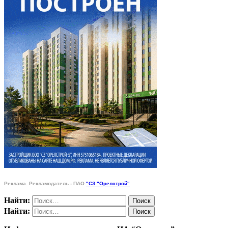
Реклама. Рекламодатель - ПАО
"СЗ "Орелстрой"
Найти:
Найти: