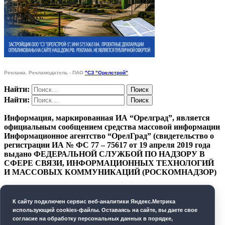
Реклама. Рекламодатель - ПАО
"СЗ "Орелстрой"
Найти:
Найти:
Информация, маркированная ИА “Орелград”, является
официальным сообщением средства массовой информации
Информационное агентство “ОрелГрад” (свидетельство о
регистрации ИА № ФС 77 – 75617 от 19 апреля 2019 года
выдано ФЕДЕРАЛЬНОЙ СЛУЖБОЙ ПО НАДЗОРУ В
СФЕРЕ СВЯЗИ, ИНФОРМАЦИОННЫХ ТЕХНОЛОГИЙ
И МАССОВЫХ КОММУНИКАЦИЙ (РОСКОМНАДЗОР)
ПОЛИТИКА КОНФИДЕНЦИАЛЬНОСТИ
К cайту подключен сервис веб-аналитики Яндекс.Метрика
СОГЛАСИЕ НА ОБРАБОТКУ ПЕРСОНАЛЬНЫХ
использующий cookies-файлы. Оставаясь на сайте, вы даете свое
ДАННЫХ
согласие на обработку персональных данных в порядке,