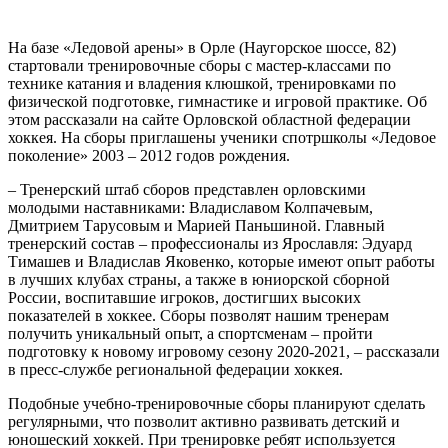
На базе «Ледовой арены» в Орле (Наугорское шоссе, 82)
стартовали тренировочные сборы с мастер-классами по
технике катания и владения клюшкой, тренировками по
физической подготовке, гимнастике и игровой практике. Об
этом рассказали на сайте Орловской областной федерации
хоккея. На сборы приглашены ученики спотршколы «Ледовое
поколение» 2003 – 2012 годов рождения.
– Тренерский штаб сборов представлен орловскими
молодыми наставниками: Владиславом Колпачевым,
Дмитрием Тарусовым и Марией Паньшиной. Главный
тренерский состав – профессионалы из Ярославля: Эдуард
Тимашев и Владислав Яковенко, которые имеют опыт работы
в лучших клубах страны, а также в юниорской сборной
России, воспитавшие игроков, достигших высоких
показателей в хоккее. Сборы позволят нашим тренерам
получить уникальный опыт, а спортсменам – пройти
подготовку к новому игровому сезону 2020-2021, – рассказали
в пресс-службе региональной федерации хоккея.
Подобные учебно-тренировочные сборы планируют сделать
регулярными, что позволит активно развивать детский и
юношеский хоккей. При тренировке ребят используется