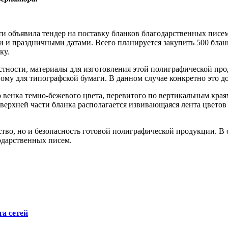
и объявила тендер на поставку бланков благодарственных писем
 и праздничными датами. Всего планируется закупить 500 бланк
ку.
 частности, материалы для изготовления этой полиграфической 
ому для типографской бумаги. В данном случае конкретно это 
 венка темно-бежевого цвета, перевитого по вертикальным кра
В верхней части бланка располагается извивающаяся лента цвето
ство, но и безопасность готовой полиграфической продукции. В с
годарственных писем.
а сетей