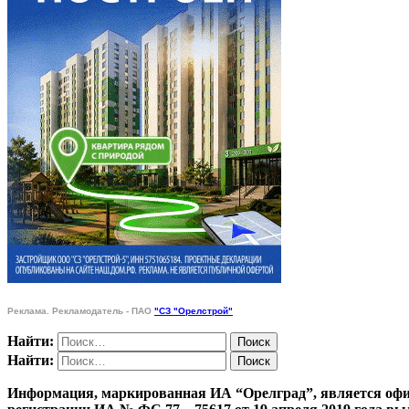
Реклама. Рекламодатель - ПАО
"СЗ "Орелстрой"
Найти:
Найти:
Информация, маркированная ИА “Орелград”, является офи