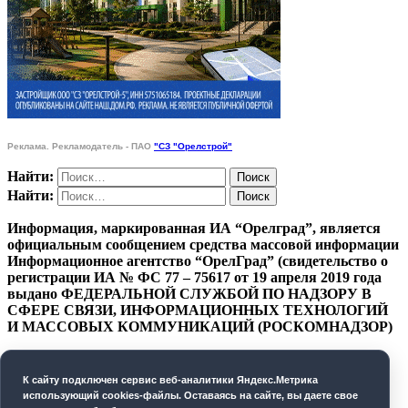
Реклама. Рекламодатель - ПАО
"СЗ "Орелстрой"
Найти:
Найти:
Информация, маркированная ИА “Орелград”, является
официальным сообщением средства массовой информации
Информационное агентство “ОрелГрад” (свидетельство о
регистрации ИА № ФС 77 – 75617 от 19 апреля 2019 года
выдано ФЕДЕРАЛЬНОЙ СЛУЖБОЙ ПО НАДЗОРУ В
СФЕРЕ СВЯЗИ, ИНФОРМАЦИОННЫХ ТЕХНОЛОГИЙ
И МАССОВЫХ КОММУНИКАЦИЙ (РОСКОМНАДЗОР)
ПОЛИТИКА КОНФИДЕНЦИАЛЬНОСТИ
К cайту подключен сервис веб-аналитики Яндекс.Метрика
СОГЛАСИЕ НА ОБРАБОТКУ ПЕРСОНАЛЬНЫХ
использующий cookies-файлы. Оставаясь на сайте, вы даете свое
ДАННЫХ