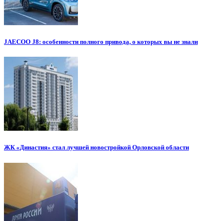
JAECOO J8: особенности полного привода, о которых вы не знали
ЖК «Династия» стал лучшей новостройкой Орловской области