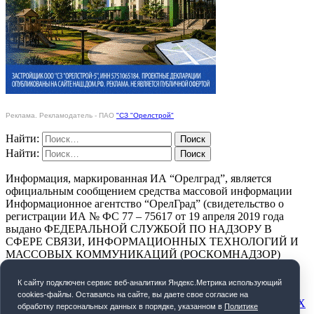
Реклама. Рекламодатель - ПАО
"СЗ "Орелстрой"
Найти:
Найти:
Информация, маркированная ИА “Орелград”, является
официальным сообщением средства массовой информации
Информационное агентство “ОрелГрад” (свидетельство о
регистрации ИА № ФС 77 – 75617 от 19 апреля 2019 года
выдано ФЕДЕРАЛЬНОЙ СЛУЖБОЙ ПО НАДЗОРУ В
СФЕРЕ СВЯЗИ, ИНФОРМАЦИОННЫХ ТЕХНОЛОГИЙ И
МАССОВЫХ КОММУНИКАЦИЙ (РОСКОМНАДЗОР)
ПОЛИТИКА КОНФИДЕНЦИАЛЬНОСТИ
К cайту подключен сервис веб-аналитики Яндекс.Метрика использующий
cookies-файлы. Оставаясь на сайте, вы даете свое согласие на
СОГЛАСИЕ НА ОБРАБОТКУ ПЕРСОНАЛЬНЫХ ДАННЫХ
обработку персональных данных в порядке, указанном в
Политике