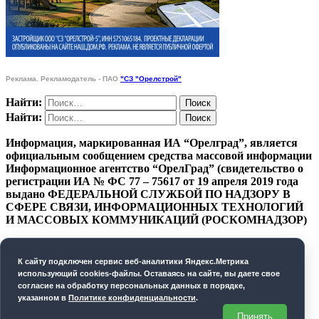
Реклама. Рекламодатель - ПАО
"СЗ "Орелстрой"
Найти:
Найти:
Информация, маркированная ИА “Орелград”, является
официальным сообщением средства массовой информации
Информационное агентство “ОрелГрад” (свидетельство о
регистрации ИА № ФС 77 – 75617 от 19 апреля 2019 года
выдано ФЕДЕРАЛЬНОЙ СЛУЖБОЙ ПО НАДЗОРУ В
СФЕРЕ СВЯЗИ, ИНФОРМАЦИОННЫХ ТЕХНОЛОГИЙ
И МАССОВЫХ КОММУНИКАЦИЙ (РОСКОМНАДЗОР)
ПОЛИТИКА КОНФИДЕНЦИАЛЬНОСТИ
К cайту подключен сервис веб-аналитики Яндекс.Метрика
СОГЛАСИЕ НА ОБРАБОТКУ ПЕРСОНАЛЬНЫХ
использующий cookies-файлы. Оставаясь на сайте, вы даете свое
ДАННЫХ
согласие на обработку персональных данных в порядке,
указанном в
Политике конфиденциальности
.
Орелград. 2026 год
Принять